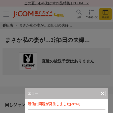
この夏、心を動かす作品特集 | J:COM TV
検索
CS番組一覧
番組表
番組表
まさか私の妻が…2泊3日の夫婦…
まさか私の妻が…2泊3日の夫婦…
直近の放送予定はありません
エラー
通信に問題が発生しました[error]
同じジャンルのおすすめ番組