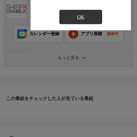
Ch.430
ショップチャンネル ４Ｋ
OK
カレンダー登録
アプリ視聴
放送中
番組詳細内容
もっと見る
お知らせ
こんなの探してた！注目家電特集／話題の商品から知る人ぞ知る
逸品まで、気になる家電が登場します。欲しかったアイテムが見
つかるかも！
お知らせ
日本初のショッピング専門チャンネルとして1996年にスタート。
ファッション、ビューティー、ホームグッズ、グルメなど、バイ
この番組をチェックした人が見ている番組
ヤーが厳選した商品を24時間ご紹介。世界中の逸品に出会う喜び
を生放送ならではの臨場感と一緒にお楽しみください。
＊ライブ放送につき、番組および商品内容に変更が生じる場合も
ございます。