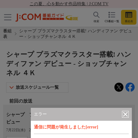
この夏、心を動かす作品特集 | J:COM TV
検索
CS番組一覧
番組表
番組
シャープ プラズマクラスター搭載! ハンディファン デビュ
表
ー - ショップチャンネル ４Ｋ
シャープ プラズマクラスター搭載! ハン
ディファン デビュー - ショップチャン
ネル ４Ｋ
放送スケジュール一覧
前回の放送
エラー
シャープ プラズマクラスター搭載！ ハンディファン デ
ビュー
通信に問題が発生しました[error]
7月22日(水)
23:00〜00:00