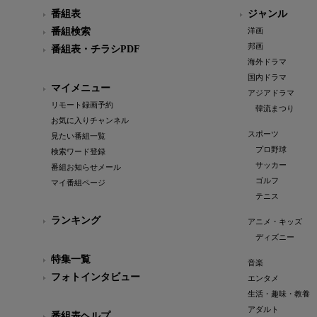
番組表
ジャンル
番組検索
洋画
邦画
番組表・チラシPDF
海外ドラマ
国内ドラマ
マイメニュー
アジアドラマ
リモート録画予約
韓流まつり
お気に入りチャンネル
スポーツ
見たい番組一覧
プロ野球
検索ワード登録
サッカー
番組お知らせメール
ゴルフ
マイ番組ページ
テニス
ランキング
アニメ・キッズ
ディズニー
特集一覧
音楽
フォトインタビュー
エンタメ
生活・趣味・教養
アダルト
番組表ヘルプ