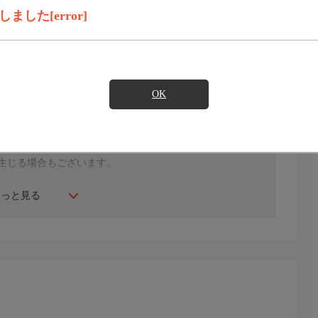
した[error]
見たい
OK
年にスタート。ファッション、ビューティー、ホームグッ
間ご紹介。世界中の逸品に出会う喜びを生放送ならではの臨
生じる場合もございます。
もっと見る