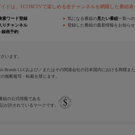
組ガイドは、J:COM TVで楽しめる全チャンネルを網羅した番組
検索ワード登録
気になる番組の
見たい番組
一覧への
入りチャンネル
登録した番組の最新情報をお知らせ
ト録画予約
ございます。
iVo Brands LLCおよび／またはその関連会社の日本国内における商標
材の無断複写・転載を禁じます。
、テレビ番組の公式情報である
スにのみ表記が許されているマークです。