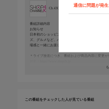
通信に問題が発生しま
Ch.430
ショップチャンネル ４Ｋ
番組詳細内容
お知らせ
日本初のショッピング専門チャンネルとして1996
ズ、グルメなど、バイヤーが厳選した商品を24時
場感と一緒にお楽しみください。
＊ライブ放送につき、番組および商品内容に変更が
ＨＰ：https://www.shopch.jp
この番組をチェックした人が見ている番組