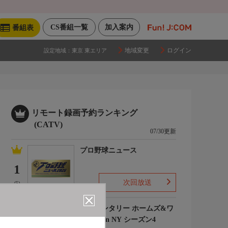
CS番組一覧
加入案内
番組表
地域変更
ログイン
設定地域：
東京 東エリア
リモート録画予約ランキング
(CATV)
07/30更新
プロ野球ニュース
1
次回放送
(5)
エレメンタリー ホームズ&ワ
トソン in NY シーズン4
2