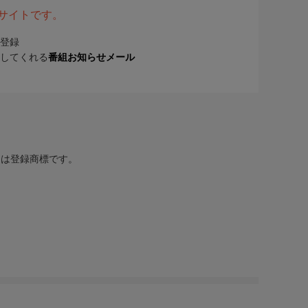
表サイトです。
登録
してくれる
番組お知らせメール
または登録商標です。