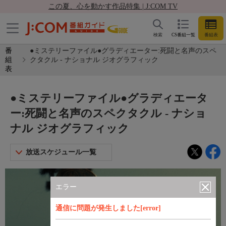
この夏、心を動かす作品特集 | J:COM TV
検索
CS番組一覧
番組表
番
●ミステリーファイル●グラディエーター:死闘と名声のスペ
組
クタクル - ナショナル ジオグラフィック
表
●ミステリーファイル●グラディエータ
ー:死闘と名声のスペクタクル - ナショ
ナル ジオグラフィック
放送スケジュール一覧
エラー
通信に問題が発生しました[error]