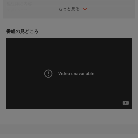
番組詳細内容
もっと見る
▼番組概要
スパルタクスの不屈の反乱からフラマの壮絶な最期まで、ローマ
を代表する剣闘士たちの生涯を描く。彼らの物語は、剣闘士競技
の残酷な興隆と衰退を浮き彫りにし、血の見世物がローマの権力
番組の見どころ
や社会、文化、そして人々のアイデンティティーをいかに形作っ
たのかを明らかにする。反乱と見世物、生存をめぐる過酷な闘い
の中で、彼らは暴力と栄光に満ちた帝国において、やがて伝説と
なっていく。
▼エピソード内容
西暦80年、皇帝ティトゥスはコロッセオの開場を100日に及ぶ競
技で祝った。剣闘士競技や野獣狩りが行われ、その中心にいたの
がアフリカ出身の闘獣士カルポフォルスだった。しかし歓声の裏
で、帝国の生態系は破壊され、人間と動物は血の見世物のために
犠牲となった。ドミティアヌスの時代になると闘技会はさらに過
激化。ローマの象徴であるコロッセオは、今も栄光の陰にある暴
力と搾取を物語っている。