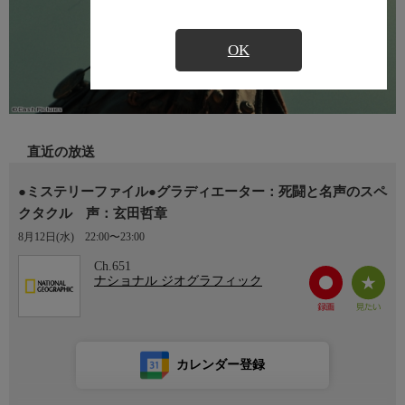
OK
直近の放送
●ミステリーファイル●グラディエーター：死闘と名声のスペ
クタクル 声：玄田哲章
8月12日(水)
22:00〜23:00
Ch.651
ナショナル ジオグラフィック
カレンダー登録