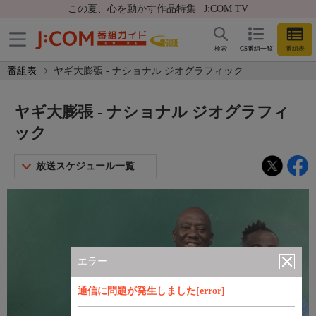
この夏、心を動かす作品特集 | J:COM TV
検索
CS番組一覧
番組表
番組表
ヤギ大膨張 - ナショナル ジオグラフィック
ヤギ大膨張 - ナショナル ジオグラフィ
ック
放送スケジュール一覧
エラー
通信に問題が発生しました[error]