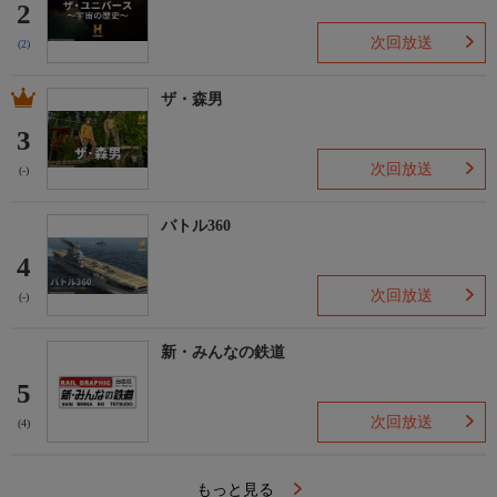
2
次回放送
(2)
ザ・森男
3
次回放送
(-)
バトル360
4
次回放送
(-)
新・みんなの鉄道
5
次回放送
(4)
もっと見る