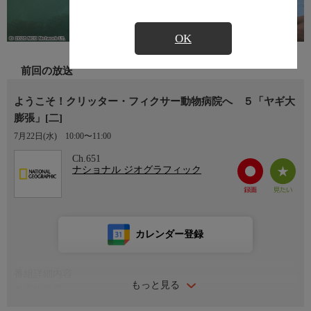
OK
前回の放送
ようこそ！クリッター・フィクサー動物病院へ ５「ヤギ大
膨張」[二]
7月22日(水)
10:00〜11:00
Ch.651
ナショナル ジオグラフィック
カレンダー登録
番組詳細内容
もっと見る
▼番組概要
長年の友人である獣医師のホッジスとファーガソン。アメリカ南