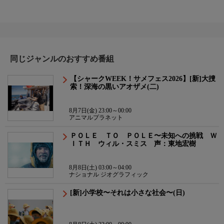
同じジャンルのおすすめ番組
【シャークWEEK！サメフェス2026】[新]大捜
索！深海の黒いアオザメ(二)
8月7日(金) 23:00～00:00
アニマルプラネット
ＰＯＬＥ ＴＯ ＰＯＬＥ〜未知への挑戦 Ｗ
ＩＴＨ ウィル・スミス 声：東地宏樹
8月8日(土) 03:00～04:00
ナショナル ジオグラフィック
[新]小学校〜それは小さな社会〜(日)