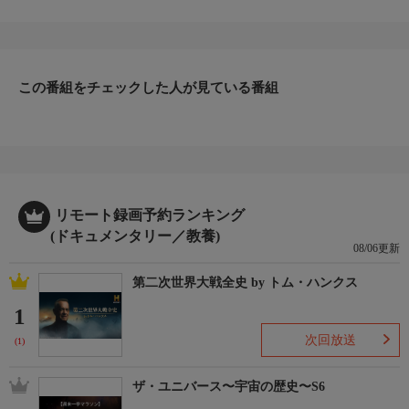
部ジョージア州の片田舎で彼らが営んでいるクリッター・フィク
サー動物病院では、形も大きさも異なる、ありとあらゆる種類の
動物たちの治療を行っている。常に親身になって動物たちに接
し、飼い主たちから厚い信頼を寄せられている人気獣医師２人
この番組をチェックした人が見ている番組
と、そんな彼らの下で働く愛情深いスタッフたちの奮闘を追う。
▼エピソード内容
今回は忍耐力を要する様々な案件に対応するドクターたち。ファ
ーガソンは、お腹に空気が溜まったヤギや、エサを全く食べない
ヘビの治療を試みるほか、往診では、診察を嫌がるポットベリ
ー・ピッグに手を焼く。一方ホッジスは、検査に使うオシッコを
出してくれないウサギや、“吸血線虫”に寄生されたカメに加え、
リモート録画予約ランキング
耳ダニに感染したイヌのきょうだいと、鼻づまりを起こしたモル
(ドキュメンタリー／教養)
08/06更新
モットたちを担当する。
第二次世界大戦全史 by トム・ハンクス
1
次回放送
(1)
ザ・ユニバース〜宇宙の歴史〜S6