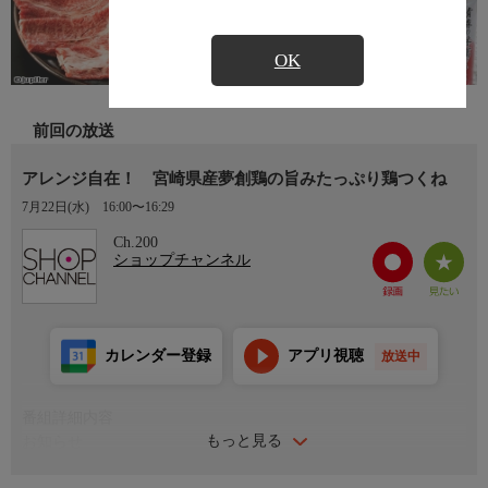
OK
前回の放送
アレンジ自在！ 宮崎県産夢創鶏の旨みたっぷり鶏つくね
7月22日(水)
16:00〜16:29
Ch.200
ショップチャンネル
カレンダー登録
アプリ視聴
放送中
番組詳細内容
もっと見る
お知らせ
日本初のショッピング専門チャンネルとして1996年にスタート。