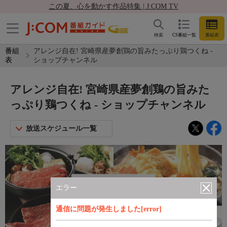
この夏、心を動かす作品特集 | J:COM TV
検索
CS番組一覧
番組表
番組
アレンジ自在! 宮崎県産夢創鶏の旨みたっぷり鶏つくね -
表
ショップチャンネル
アレンジ自在! 宮崎県産夢創鶏の旨みた
っぷり鶏つくね - ショップチャンネル
放送スケジュール一覧
エラー
通信に問題が発生しました[error]