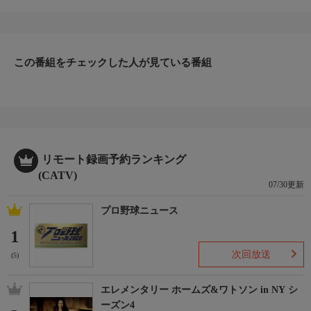
ファッション、ビューティー、ホームグッズ、グルメなど、バイ
ヤーが厳選した商品を24時間ご紹介。世界中の逸品に出会う喜び
を生放送ならではの臨場感と一緒にお楽しみください。
＊ライブ放送につき、番組および商品内容に変更が生じる場合も
この番組をチェックした人が見ている番組
ございます。
ＨＰ：https://www.shopch.jp
リモート録画予約ランキング
(CATV)
07/30更新
プロ野球ニュース
1
次回放送
(5)
エレメンタリー ホームズ&ワトソン in NY シ
ーズン4