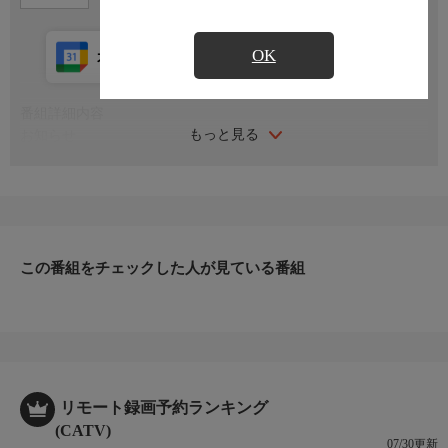
OK
カレンダー登録
アプリ視聴
放送中
番組詳細内容
もっと見る
お知らせ
真夏の救世主！猛暑対策特集／暑さ対策はＳＨＯＰにおまかせ！
真夏のお助けアイテムがバラエティ豊かに続々登場！
お知らせ
日本初のショッピング専門チャンネルとして1996年にスタート。
ファッション、ビューティー、ホームグッズ、グルメなど、バイ
ヤーが厳選した商品を24時間ご紹介。世界中の逸品に出会う喜び
この番組をチェックした人が見ている番組
を生放送ならではの臨場感と一緒にお楽しみください。
＊ライブ放送につき、番組および商品内容に変更が生じる場合も
ございます。
ＨＰ：https://www.shopch.jp
リモート録画予約ランキング
(CATV)
07/30更新