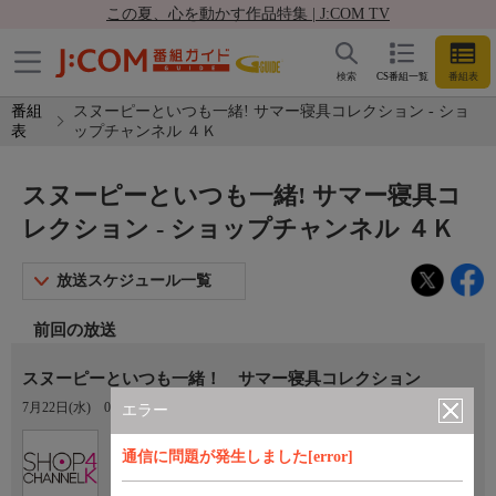
この夏、心を動かす作品特集 | J:COM TV
検索
CS番組一覧
番組表
番組
スヌーピーといつも一緒! サマー寝具コレクション - ショ
表
ップチャンネル ４Ｋ
スヌーピーといつも一緒! サマー寝具コ
レクション - ショップチャンネル ４Ｋ
放送スケジュール一覧
前回の放送
スヌーピーといつも一緒！ サマー寝具コレクション
7月22日(水)
08:00〜09:00
エラー
Ch.430
通信に問題が発生しました[error]
ショップチャンネル ４Ｋ