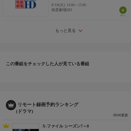
条件に守ろうとする晋安の優しさに触れ、次第に彼と心を通わせ
8/18(火)
14:00～15:00
るようになる。しかし、平穏な時間は長く続かず、晋安の実の正
衛星劇場HD
体が明かされるのであった…。
もっと見る
この番組をチェックした人が見ている番組
リモート録画予約ランキング
(ドラマ)
08/06更新
X-ファイル シーズン7～8