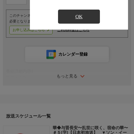
このチャンネルのご視聴には、オプションチャンネル(有料)のご契約が
OK
必要となります。
お申し込みはこちら
ご利用料金はこちら
カレンダー登録
番組詳細内容1
もっと見る
監督・出演
監督：ドン・コー（●科）
原作：九鷺非香
脚本：極光光、魯森森、孫●●、孫紫嫣
出演：ソン・イー（宋軼）
チョン・レイ（丞磊）
放送スケジュール一覧
ビー・ウェンジュン（畢●●）
シー・ツォー（史策）
華◆与晋長安〜乱世に咲く、宿命の華〜
グアン・ホン（官鴻）
＃５[字]【日本初放送】 ▼ソン・イー