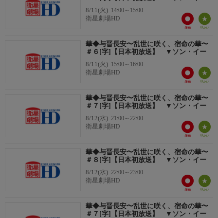
ウー・ユーホン（呉宇恒）
8/11(火)
14:00～15:00
ジー・シャオビン（季肖氷）
衛星劇場HD
チェン・シャオ（程瀟）
番組内容
華◆与晋長安〜乱世に咲く、宿命の華〜
◆中国ドラマシリーズ◆
＃６[字]【日本初放送】 ▼ソン・イー
国を背負う女将軍が、記憶を失った敵国の皇弟と思わぬ形で出会
8/11(火)
15:00～16:00
う。そこにいたのは冷酷な将軍の姿ではなく、彼女を守り癒やす
衛星劇場HD
年下の犬系男子だった―。
主演は中国のトップ女優ソン・イー。相手役にはチョン・レイ。
華◆与晋長安〜乱世に咲く、宿命の華〜
さらにビー・ウェンジュン、グアン・ホン、ウー・ユーホンと、
＃７[字]【日本初放送】 ▼ソン・イー
今をときめく若手イケメン俳優たちが脇を固める。
8/12(水)
21:00～22:00
番組内容
衛星劇場HD
【あらすじ】
華◆与晋長安〜乱世に咲く、宿命の華〜
＃８[字]【日本初放送】 ▼ソン・イー
番組詳細内容2
8/12(水)
22:00～23:00
大晋の辺境を守る女将軍・黎霜は、ある日、戦場近くで記憶を失
衛星劇場HD
い傷ついた謎の男を拾う。彼女はその男に「晋安」という名を与
え、手元に置くことに。晋安はどこか浮世離れした純粋さを持ち
華◆与晋長安〜乱世に咲く、宿命の華〜
ながらも、戦いになれば驚異的な武力を発揮。黎霜は、自分を無
＃７[字]【日本初放送】 ▼ソン・イー