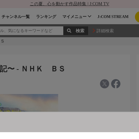
この夏、心を動かす作品特集 | J:COM TV
チャンネル一覧
ランキング
マイメニュー
J:COM STREAM
詳細検索
ＢＳ
〜 - ＮＨＫ ＢＳ