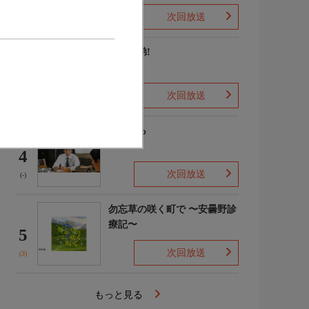
次回放送
(2)
豊臣兄弟!
3
次回放送
(8)
笹まくら
4
次回放送
(-)
勿忘草の咲く町で 〜安曇野診
療記〜
5
次回放送
(3)
もっと見る