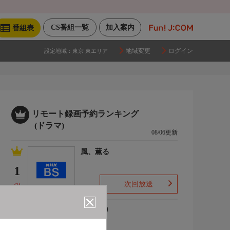
CS番組一覧
加入案内
番組表
地域変更
ログイン
設定地域：
東京 東エリア
リモート録画予約ランキング
(ドラマ)
08/06更新
風、薫る
1
次回放送
(1)
ひまわり
2