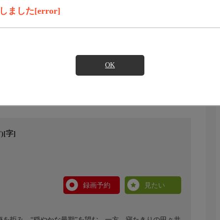
した[error]
OK
[字]
録画予約
見たい
療を拒み、“穏やかな最期”を望む。一方、寝たきりの田々井