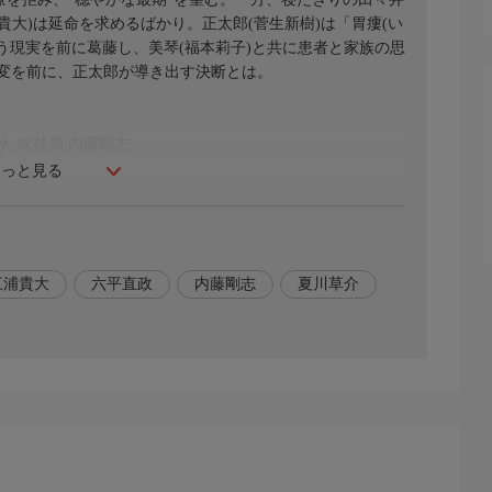
貴大)は延命を求めるばかり。正太郎(菅生新樹)は「胃瘻(い
う現実を前に葛藤し、美琴(福本莉子)と共に患者と家族の思
変を前に、正太郎が導き出す決断とは。
大,吹越満,内藤剛志
もっと見る
三浦貴大
六平直政
内藤剛志
夏川草介