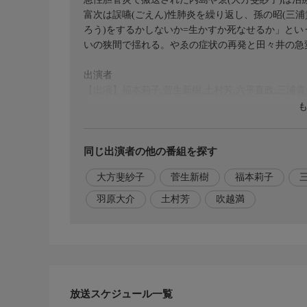
富次は誤嚥(ごえん)性肺炎を繰り返し、孫の昭(三浦
ろう)をするかしないか=生かすか死なせるか」とい
いの狭間で揺れる。やゑの症状の再発と田々井の急
出演者
【出演】福本莉子,菅生新樹,土村芳,六平直政,三浦貴
原作・脚本
【原作】夏川草介,【脚本】羽原大介
同じ出演者の他の番組を探す
大方斐紗子
菅生新樹
福本莉子
羽原大介
土村芳
吹越満
放送スケジュール一覧