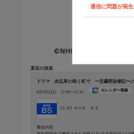
通信に問題が発生しま
直近の放送
ドラマ 勿忘草の咲く町で 〜安曇野診療記〜(7)
カレンダー登録
8月9日(日)
22:00〜22:45
Ch.101
ＮＨＫ ＢＳ
番組内容
急性胆管炎で搬送された内島やゑ(大方斐紗子)は治