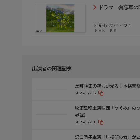
ドラマ 勿忘草の咲
8/9(日)
22:00～22:45
ＮＨＫ ＢＳ
出演者の関連記事
反町隆史の魅力が光る！本格警察
2026/07/16
牧瀬里穂主演映画『つぐみ』の
界観】
2026/07/11
沢口靖子主演「科捜研の女」が2