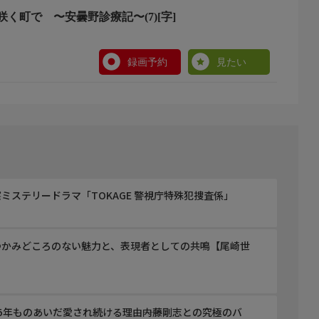
く町で 〜安曇野診療記〜(7)[字]
録画予約
見たい
ミステリードラマ「TOKAGE 警視庁特殊犯捜査係」
つかみどころのない魅力と、表現者としての共鳴【尾崎世
5年ものあいだ愛され続ける理由――内藤剛志との究極のバ