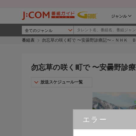
ジャンル
番組表
勿忘草の咲く町で 〜安曇野診療記〜 - ＮＨＫ 
勿忘草の咲く町で 〜安曇野診療記
放送スケジュール一覧
エラー