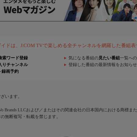
組ガイドは、J:COM TVで楽しめる全チャンネルを網羅した番組
検索ワード登録
気になる番組の
見たい番組
一覧への
入りチャンネル
登録した番組の最新情報をお知らせ
ト録画予約
ございます。
iVo Brands LLCおよび／またはその関連会社の日本国内における商標
材の無断複写・転載を禁じます。