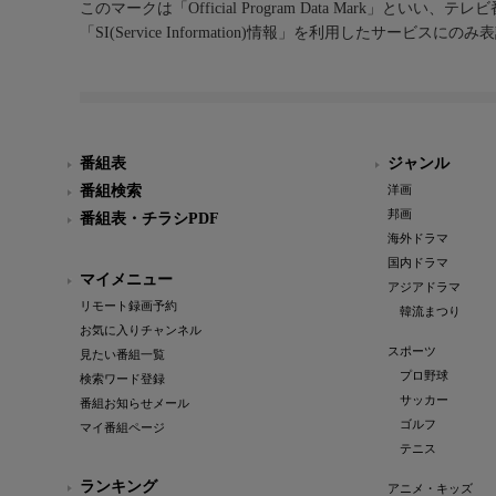
このマークは「Official Program Data Mark」といい
「SI(Service Information)情報」を利用したサービ
番組表
ジャンル
番組検索
洋画
邦画
番組表・チラシPDF
海外ドラマ
国内ドラマ
マイメニュー
アジアドラマ
リモート録画予約
韓流まつり
お気に入りチャンネル
スポーツ
見たい番組一覧
プロ野球
検索ワード登録
サッカー
番組お知らせメール
ゴルフ
マイ番組ページ
テニス
ランキング
アニメ・キッズ