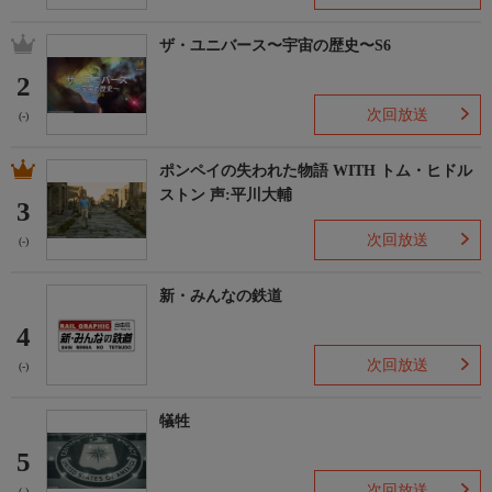
ザ・ユニバース〜宇宙の歴史〜S6
2
次回放送
(-)
ポンペイの失われた物語 WITH トム・ヒドル
ストン 声:平川大輔
3
次回放送
(-)
新・みんなの鉄道
4
次回放送
(-)
犠牲
5
次回放送