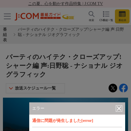
この夏、心を動かす作品特集 | J:COM TV
検索
CS番組一覧
番組表
番
バーティのハイテク・クローズアップ!シャーク編 声:日野
組
聡 - ナショナル ジオグラフィック
表
バーティのハイテク・クローズアップ!
シャーク編 声:日野聡 - ナショナル ジオ
グラフィック
放送スケジュール一覧
エラー
通信に問題が発生しました[error]