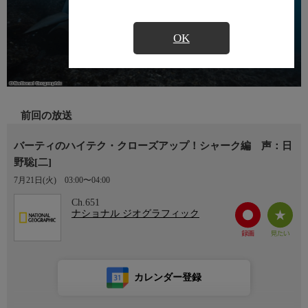
OK
前回の放送
バーティのハイテク・クローズアップ！シャーク編 声：日
野聡[二]
7月21日(火)
03:00〜04:00
Ch.651
ナショナル ジオグラフィック
カレンダー登録