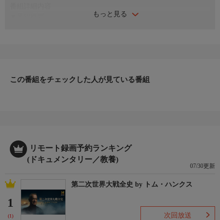
番組詳細内容
もっと見る
▼番組概要
↓↓↓↓↓
▼エピソード内容
バーティが南アフリカを訪れ、これまでで最も大胆なミッション
に挑戦する。この地の荒々しい海は、最も有名で恐れられる海の
捕食者であるホホジロザメの集まる場所、ホットスポットであ
この番組をチェックした人が見ている番組
る。ケージなしで浅瀬に潜り、オットセイを襲う巨大ザメの撮影
を試みる。彼らの領域に踏み込むことで、急速に変化する地球で
サメたちが直面する試練を目の当たりにする。
リモート録画予約ランキング
(ドキュメンタリー／教養)
07/30更新
第二次世界大戦全史 by トム・ハンクス
1
次回放送
(1)