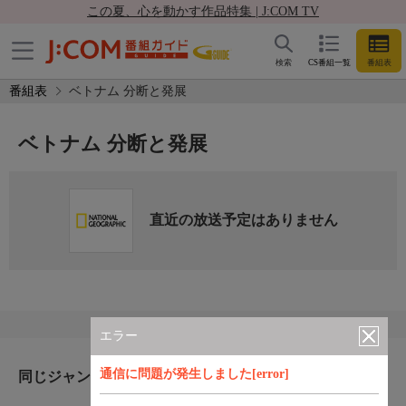
この夏、心を動かす作品特集 | J:COM TV
検索
CS番組一覧
番組表
番組表
ベトナム 分断と発展
ベトナム 分断と発展
直近の放送予定はありません
エラー
通信に問題が発生しました[error]
同じジャンルのおすすめ番組