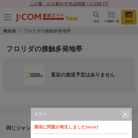
この夏、心を動かす作品特集 | J:COM TV
検索
CS番組一覧
番組表
番組表
フロリダの接触多発地帯
フロリダの接触多発地帯
直近の放送予定はありません
エラー
通信に問題が発生しました[error]
同じジャンルのおすすめ番組