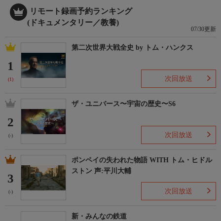
リモート録画予約ランキング
(ドキュメンタリー／教養)
07/30更新
第二次世界大戦全史 by トム・ハンクス
1
次回放送
(1)
ザ・ユニバース〜宇宙の歴史〜S6
2
次回放送
(-)
ポンペイの失われた物語 WITH トム・ヒドル
ストン 声:平川大輔
3
次回放送
(-)
新・みんなの鉄道