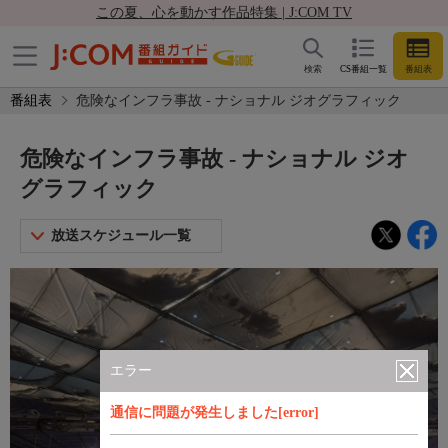
この夏、心を動かす作品特集 | J:COM TV
検索
CS番組一覧
番組表
番組表
危険なインフラ事故 - ナショナル ジオグラフィック
危険なインフラ事故 - ナショナル ジオ
グラフィック
放送スケジュール一覧
エラー
通信に問題が発生しました[error]