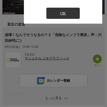
OK
直近の放送
崩壊！なんでそうなるの？２「危険なインフラ事故」声：川
田紳司[二]
8月21日(金)
12:00〜13:00
Ch.651
ナショナル ジオグラフィック
カレンダー登録
番組詳細内容
もっと見る
▼番組概要
フロリダ州のマンション崩壊からバンコクの高層ビルの倒壊ま