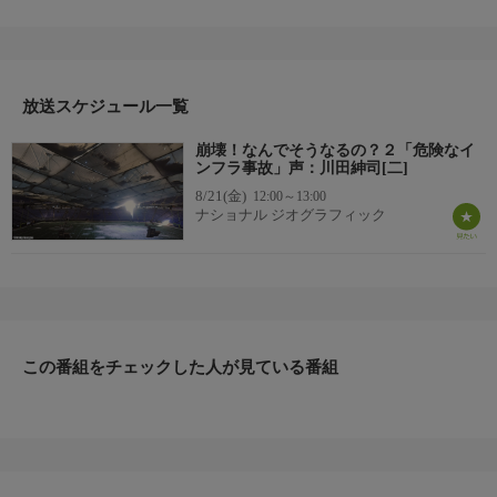
で、今シーズンでも驚くべき建造物の災害を紹介する。警察のボ
ディカメラや当時の実際の映像に加え、番組独自の図解を用い
て、「なんでそうなるの」かを検証する。それぞれの背景や原因
を工学的見地から掘り下げることで納得のいく答えが導き出され
放送スケジュール一覧
るだろう。また、ＤＩＹの失敗など笑えるエピソードも紹介す
る。
崩壊！なんでそうなるの？２「危険なイ
▼エピソード内容
ンフラ事故」声：川田紳司[二]
世界各地で相次ぐインフラ事故を紹介。タイでは高架道路が次々
8/21(金)
12:00～13:00
に崩落し、ウルグアイのショッピングセンターではベーカリーで
ナショナル ジオグラフィック
大規模火災が発生、完成間近のコロンビアの橋は無残にも倒壊し
た。無秩序な高層ビルで損なわれつつあるロンドンの景観や、過
積載トラックの蔓延にも注目。アメリカではアイオワ州の建物が
崩れ、ノースカロライナ州では住宅が海にのみこまれている。
この番組をチェックした人が見ている番組