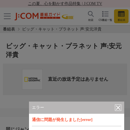
この夏、心を動かす作品特集 | J:COM TV
検索
CS番組一覧
番組表
番組表
ビッグ・キャット・プラネット 声:安元洋貴
ビッグ・キャット・プラネット 声:安元
洋貴
直近の放送予定はありません
エラー
通信に問題が発生しました[error]
同じジャンルのおすすめ番組