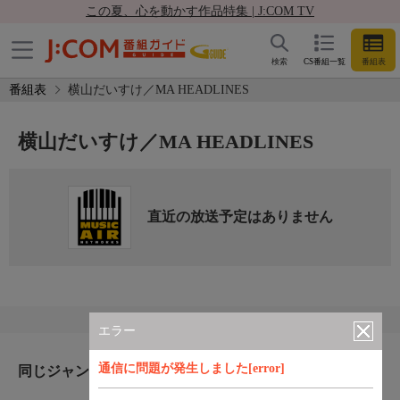
この夏、心を動かす作品特集 | J:COM TV
検索
CS番組一覧
番組表
番組表
横山だいすけ／MA HEADLINES
横山だいすけ／MA HEADLINES
直近の放送予定はありません
エラー
通信に問題が発生しました[error]
同じジャンルのおすすめ番組