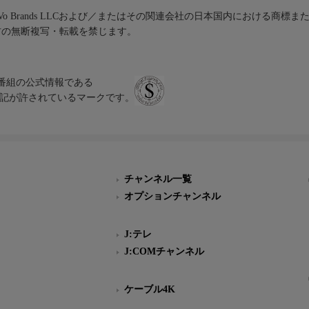
iVo Brands LLCおよび／またはその関連会社の日本国内における商標
材の無断複写・転載を禁じます。
、テレビ番組の公式情報である
スにのみ表記が許されているマークです。
チャンネル一覧
オプションチャンネル
J:テレ
J:COMチャンネル
ケーブル4K