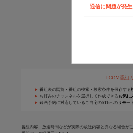
通信に問題が発生しま
J:COM番
番組表の閲覧・番組の検索・検索条件を保存する
お好みのチャンネルを選択して作成できる
お気に
録画予約に対応しているご自宅のSTBへの
リモー
番組内容、放送時間などが実際の放送内容と異なる場合が