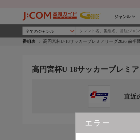
ジャンル
番組表
高円宮杯U-18サッカープレミアリーグ2026 前
高円宮杯U-18サッカープレミア
直近
エラー