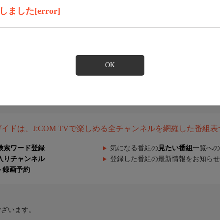
した[error]
OK
組ガイドは、J:COM TVで楽しめる全チャンネルを網羅した番組
検索ワード登録
気になる番組の
見たい番組
一覧への
入りチャンネル
登録した番組の最新情報をお知らせ
ト録画予約
ございます。