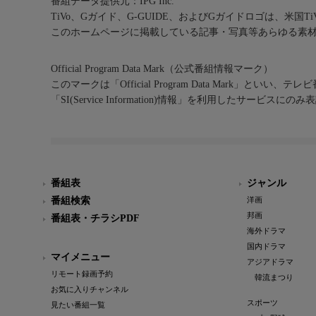
番組データ提供元：IPG Inc.
TiVo、Gガイド、G-GUIDE、およびGガイドロゴは、米国T
このホームページに掲載している記事・写真等あらゆる素
Official Program Data Mark（公式番組情報マーク）
このマークは「Official Program Data Mark」といい
「SI(Service Information)情報」を利用したサービ
番組表
ジャンル
番組検索
洋画
邦画
番組表・チラシPDF
海外ドラマ
国内ドラマ
マイメニュー
アジアドラマ
リモート録画予約
韓流まつり
お気に入りチャンネル
スポーツ
見たい番組一覧