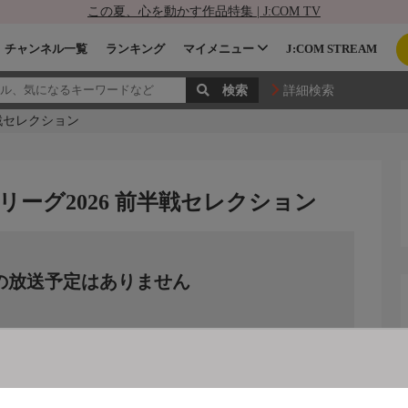
この夏、心を動かす作品特集 | J:COM TV
チャンネル一覧
ランキング
マイメニュー
J:COM STREAM
詳細検索
半戦セレクション
リーグ2026 前半戦セレクション
の放送予定はありません