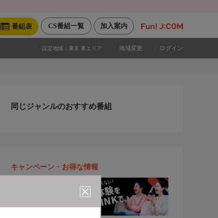
CS番組一覧
加入案内
番組表
地域変更
ログイン
設定地域：
東京 東エリア
同じジャンルのおすすめ番組
キャンペーン・お得な情報