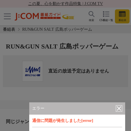
この夏、心を動かす作品特集 | J:COM TV
検索
CS番組一覧
番組表
番組表
RUN&GUN SALT 広島ポッパーゲーム
RUN&GUN SALT 広島ポッパーゲーム
直近の放送予定はありません
エラー
通信に問題が発生しました[error]
同じジャンルのおすすめ番組