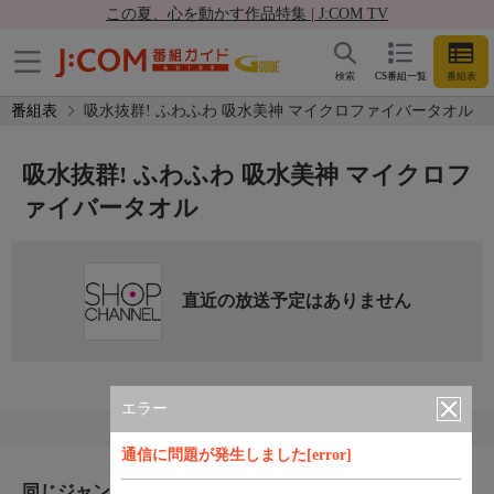
この夏、心を動かす作品特集 | J:COM TV
検索
CS番組一覧
番組表
番組表
吸水抜群! ふわふわ 吸水美神 マイクロファイバータオル
吸水抜群! ふわふわ 吸水美神 マイクロフ
ァイバータオル
直近の放送予定はありません
エラー
通信に問題が発生しました[error]
同じジャンルのおすすめ番組