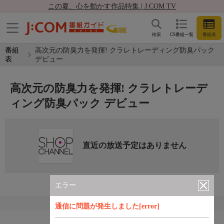
この夏、心を動かす作品特集 | J:COM TV
検索
CS番組一覧
番組表
番組
高次元の防臭力を発揮! クラレトレーディング防臭パック
表
デビュー
高次元の防臭力を発揮! クラレトレーデ
ィング防臭パック デビュー
直近の放送予定はありません
エラー
通信に問題が発生しました[error]