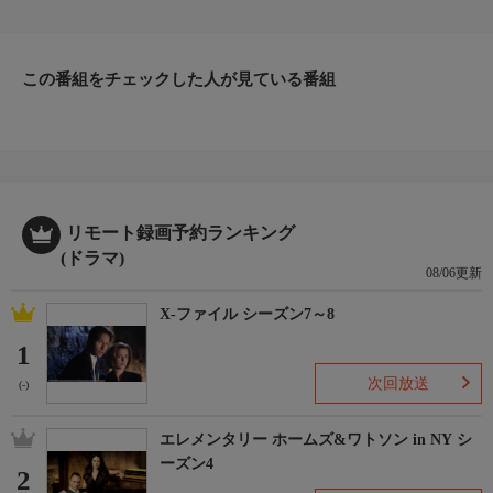
りにも欠ける一匹狼の内科医。伝染病専門医であり優秀な診断医
のハウスは、命を救うために解かなくてはならない医学のパズル
に挑戦し続ける。アウトローな天才医師が繰り広げる『ＵＳ版ブ
この番組をチェックした人が見ている番組
ラックジャック』とも称される、大ヒット医療ミステリードラ
マ。
▼エピソード内容
今回の患者は運動障害を起こした34歳の女性。家事も育児も仕事
も完ぺきにこなす母親だ。しかし、ハウスは予想外の症状に、彼
女が何かを隠しているのではないかと疑いを持つ。一方、ハウス
とステイシーとの距離は急激に縮まっていき、2人は一線を越え
リモート録画予約ランキング
てしまう。夫との間で心ゆれるステイシーに選択を迫るハウスだ
(ドラマ)
08/06更新
が、ステイシーの夫につめよられ、複雑な心境に陥る。ステイシ
ーの出した答えに、ハウスは意外な反応をみせる。
X-ファイル シーズン7～8
1
次回放送
(-)
エレメンタリー ホームズ&ワトソン in NY シ
ーズン4
2