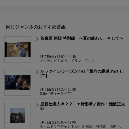
同じジャンルのおすすめ番組
監察医 朝顔 特別編 〜夏の終わり、そして〜
8月7日(金) 13:00～14:40
フジテレビＴＷＯ ドラマ・アニメ
X-ファイル シーズン7 #1「第六の絶滅 Part 1」
[二]
8月7日(金) 14:30～15:30
Dlife（ディーライフ）
必殺仕掛人＃２２ ▼緒形拳／原作：池波正太
郎
8月7日(金) 18:00～19:00
ホームドラマチャンネルＨＤ 韓流・時代劇・国内ドラ