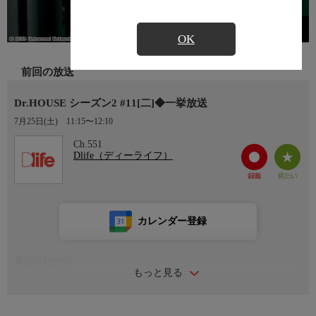
OK
前回の放送
Dr.HOUSE シーズン2 #11[二]◆一挙放送
7月25日(土)
11:15〜12:10
Ch.551
Dlife（ディーライフ）
カレンダー登録
番組詳細内容
もっと見る
▼番組概要
＃11「献身」
主人公グレゴリー・ハウスは、無愛想で皮肉屋、患者への思いや