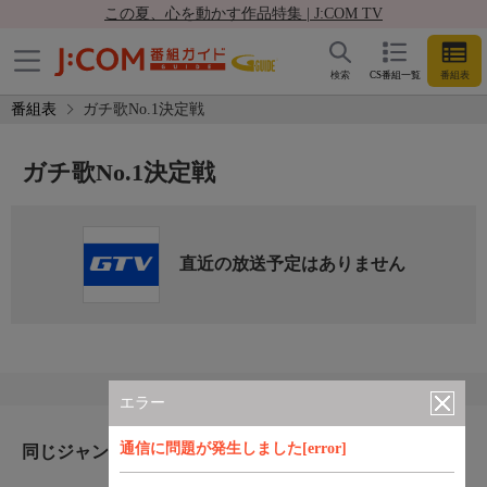
この夏、心を動かす作品特集 | J:COM TV
検索
CS番組一覧
番組表
番組表
ガチ歌No.1決定戦
ガチ歌No.1決定戦
直近の放送予定はありません
エラー
通信に問題が発生しました[error]
同じジャンルのおすすめ番組