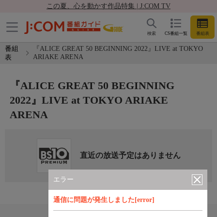
この夏、心を動かす作品特集 | J:COM TV
検索
CS番組一覧
番組表
番組
『ALICE GREAT 50 BEGINNING 2022』LIVE at TOKYO
ARIAKE ARENA
表
『ALICE GREAT 50 BEGINNING
2022』LIVE at TOKYO ARIAKE
ARENA
直近の放送予定はありません
エラー
通信に問題が発生しました[error]