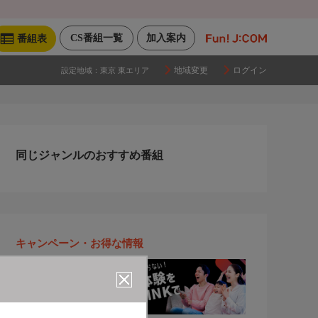
CS番組一覧
加入案内
番組表
地域変更
ログイン
設定地域：
東京 東エリア
同じジャンルのおすすめ番組
キャンペーン・お得な情報