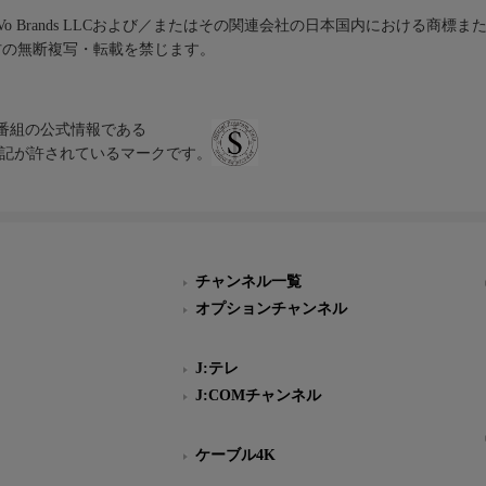
iVo Brands LLCおよび／またはその関連会社の日本国内における商標
材の無断複写・転載を禁じます。
、テレビ番組の公式情報である
スにのみ表記が許されているマークです。
チャンネル一覧
オプションチャンネル
J:テレ
J:COMチャンネル
ケーブル4K