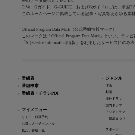
番組データ提供元：IPG Inc.
TiVo、Gガイド、G-GUIDE、およびGガイドロゴは、米国T
このホームページに掲載している記事・写真等あらゆる素
Official Program Data Mark（公式番組情報マーク）
このマークは「Official Program Data Mark」といい
「SI(Service Information)情報」を利用したサービ
番組表
ジャンル
番組検索
洋画
邦画
番組表・チラシPDF
海外ドラマ
国内ドラマ
マイメニュー
アジアドラマ
リモート録画予約
韓流まつり
お気に入りチャンネル
スポーツ
見たい番組一覧