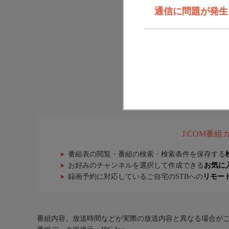
通信に問題が発生しま
J:COM番
番組表の閲覧・番組の検索・検索条件を保存する
お好みのチャンネルを選択して作成できる
お気に
録画予約に対応しているご自宅のSTBへの
リモー
番組内容、放送時間などが実際の放送内容と異なる場合が