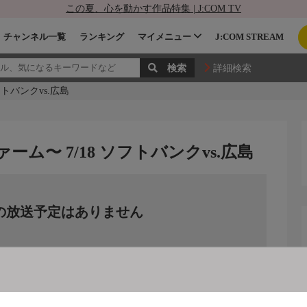
この夏、心を動かす作品特集 | J:COM TV
チャンネル一覧
ランキング
マイメニュー
J:COM STREAM
詳細検索
フトバンクvs.広島
ァーム〜 7/18 ソフトバンクvs.広島
の放送予定はありません