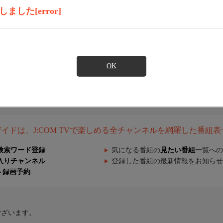
した[error]
OK
組ガイドは、J:COM TVで楽しめる全チャンネルを網羅した番組
検索ワード登録
気になる番組の
見たい番組
一覧への
入りチャンネル
登録した番組の最新情報をお知らせ
ト録画予約
ございます。