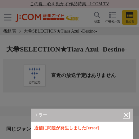
この夏、心を動かす作品特集 | J:COM TV
検索
CS番組一覧
番組表
番組表
大希SELECTION★Tiara Azul -Destino-
大希SELECTION★Tiara Azul -Destino-
直近の放送予定はありません
エラー
通信に問題が発生しました[error]
同じジャンルのおすすめ番組