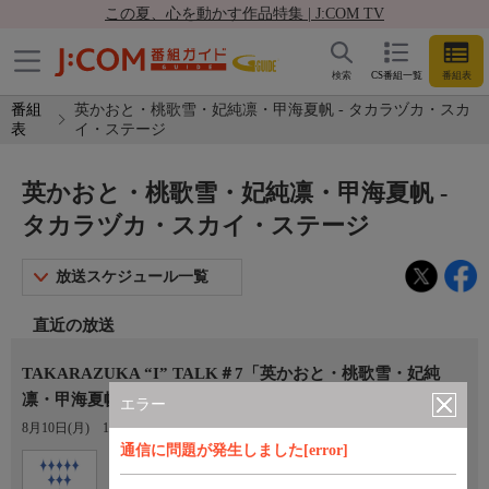
この夏、心を動かす作品特集 | J:COM TV
検索
CS番組一覧
番組表
番組
英かおと・桃歌雪・妃純凛・甲海夏帆 - タカラヅカ・スカ
表
イ・ステージ
英かおと・桃歌雪・妃純凛・甲海夏帆 -
タカラヅカ・スカイ・ステージ
放送スケジュール一覧
直近の放送
TAKARAZUKA “I” TALK＃7「英かおと・桃歌雪・妃純
凛・甲海夏帆」
エラー
8月10日(月)
16:30〜17:00
通信に問題が発生しました[error]
Ch.760
オプション
タカラヅカ・スカイ・ステージ