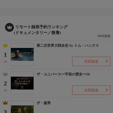
リモート録画予約ランキング
(ドキュメンタリー／教養)
08/06更新
第二次世界大戦全史 by トム・ハンクス
1
次回放送
(1)
ザ・ユニバース〜宇宙の歴史〜S6
2
次回放送
(2)
ザ・森男
3