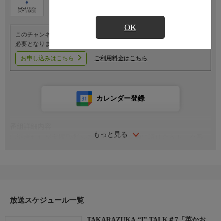
OK
このチャンネルのご視聴には、オプションチャンネル(有料)のご契約が
必要となります。
お申し込みはこちら
ご利用料金はこちら
カレンダー登録
番組詳細内容
もっと見る
出演者たちが宝塚歌劇への変わらぬ愛を胸に語り合うトーク番
組。思わず共感しちゃう、宝塚愛いっぱいのトークをお届けしま
す！
放送スケジュール一覧
TAKARAZUKA “I” TALK＃7「英かお