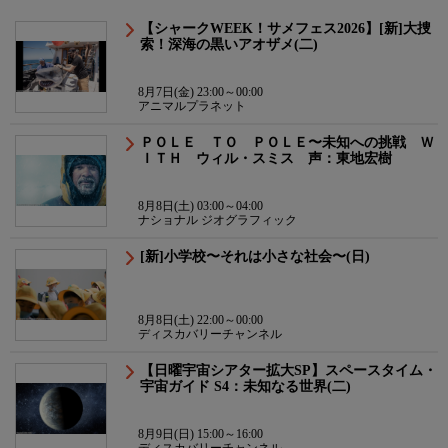
【シャークWEEK！サメフェス2026】[新]大捜
索！深海の黒いアオザメ(二)
8月7日(金) 23:00～00:00
アニマルプラネット
ＰＯＬＥ ＴＯ ＰＯＬＥ〜未知への挑戦 Ｗ
ＩＴＨ ウィル・スミス 声：東地宏樹
8月8日(土) 03:00～04:00
ナショナル ジオグラフィック
[新]小学校〜それは小さな社会〜(日)
8月8日(土) 22:00～00:00
ディスカバリーチャンネル
【日曜宇宙シアター拡大SP】スペースタイム・
宇宙ガイド S4：未知なる世界(二)
8月9日(日) 15:00～16:00
ディスカバリーチャンネル