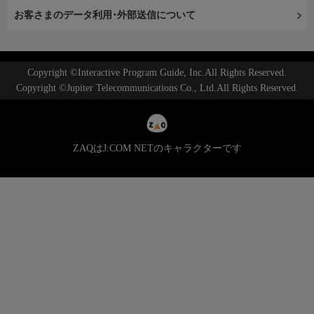
お客さまのデータ利用･外部送信について
Copyright ©Interactive Program Guide, Inc.All Rights Reserved.
Copyright ©Jupiter Telecommunications Co., Ltd.All Rights Reserved.
ZAQはJ:COM NETのキャラクターです