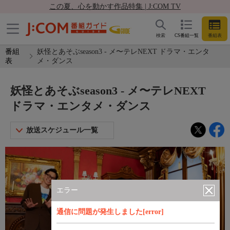
この夏、心を動かす作品特集 | J:COM TV
検索
CS番組一覧
番組表
番組
妖怪とあそぶseason3 - メ〜テレNEXT ドラマ・エンタ
表
メ・ダンス
妖怪とあそぶseason3 - メ〜テレNEXT
ドラマ・エンタメ・ダンス
放送スケジュール一覧
エラー
通信に問題が発生しました[error]