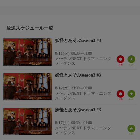
から人知を超えたものとして存在してきた妖怪たちに触れ、ひた
すら愛おしむ！みんなで妖怪を学び、妖怪で笑い、妖怪とあそぼ
う！／名作妖怪コンテンツを語ろう！／東京ホテイソン・たけ
る、はおまりこ（怪異とあそぶマガジン『Ｂｅ：ｉｎＧ』編集／
怪談師）、河野隼也（妖怪文化研究家）、ゲスト：天野行雄（日
放送スケジュール一覧
本物怪観光代表）、式水下流（妖怪アナリスト）／２３分
妖怪とあそぶseason3 #3
詳細２
２０２６年８月初放送
8/11(火)
00:30～01:00
メ〜テレNEXT ドラマ・エンタ
メ・ダンス
妖怪とあそぶseason3 #3
8/12(水)
23:30～00:00
メ〜テレNEXT ドラマ・エンタ
メ・ダンス
妖怪とあそぶseason3 #3
8/17(月)
00:30～01:00
メ〜テレNEXT ドラマ・エンタ
メ・ダンス