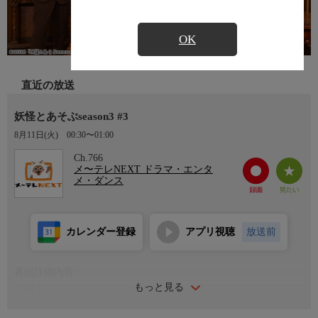
OK
直近の放送
妖怪とあそぶseason3 #3
8月11日(火)
00:30〜01:00
Ch.766
メ〜テレNEXT ドラマ・エンタ
メ・ダンス
カレンダー登録
アプリ視聴
放送前
番組詳細内容
もっと見る
詳細１
河童、天狗、座敷童、ぬりかべ、土蜘蛛、のっぺらぼう…古の世