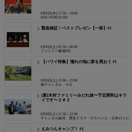
8月6日(木) 17:30～18:00
KBS WORLD HD
緊急検証！ベストプレゼン【一挙】#3
8月8日(土) 05:50～06:00
ファミリー劇場HD
【ハワイ特集】憧れの地に家を買おう #1
8月8日(土) 21:00～22:00
旅チャンネル ＨＤ
[新]木村ファミリーみだれ旅〜予定調和はキラ
イです〜２＃２
8月8日(土) 21:30～22:00
チャンネル銀河 歴史ドラマ・サスペンス・日本のうた
えみつんキャンプ！ #1