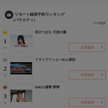
リモート録画予約ランキング
(バラエティ)
07/30更新
羽川つばさ 天使の翼
1
次回放送
(-)
ドライブインらーめん探訪
2
次回放送
(2)
ゆめの凛華 夢華
3
次回放送
(-)