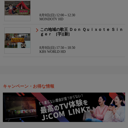
8月9日(日) 12:00～12:30
MONDOTV HD
この地域の歌王 Ｄｏｎ Ｑｕｉｘｏｔｅ Ｓｉｎ
ｇｅｒ [字][新]
8月9日(日) 17:50～18:50
KBS WORLD HD
キャンペーン・お得な情報