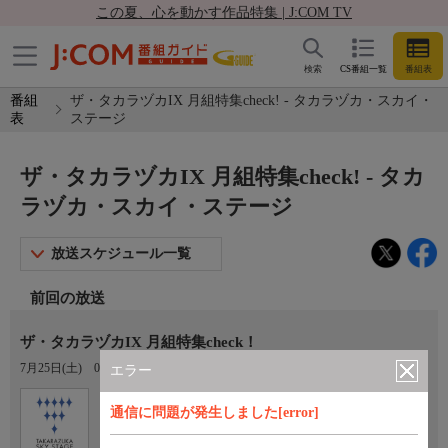
この夏、心を動かす作品特集 | J:COM TV
検索
CS番組一覧
番組表
番組
ザ・タカラヅカIX 月組特集check! - タカラヅカ・スカイ・
表
ステージ
ザ・タカラヅカIX 月組特集check! - タカ
ラヅカ・スカイ・ステージ
放送スケジュール一覧
前回の放送
ザ・タカラヅカIX 月組特集check！
7月25日(土)
02:00〜02:30
エラー
Ch.760
オプション
通信に問題が発生しました[error]
タカラヅカ・スカイ・ステージ