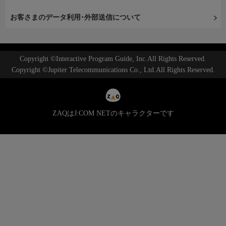
お客さまのデータ利用･外部送信について
Copyright ©Interactive Program Guide, Inc.All Rights Reserved.
Copyright ©Jupiter Telecommunications Co., Ltd.All Rights Reserved.
ZAQはJ:COM NETのキャラクターです