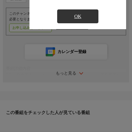
このチャンネルのご視聴には、オプションチャンネル(有料)のご契約が
OK
必要となります。
お申し込みはこちら
ご利用料金はこちら
カレンダー登録
番組詳細内容
もっと見る
7月に発売予定の「ザ・タカラヅカIX 月組」より、撮影風景や、
撮影を振り返ってのコメントをお届け。
この番組をチェックした人が見ている番組