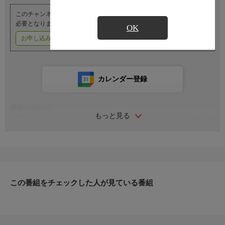
このチャンネルのご視聴には、オプションチャンネル(有料)のご契約が
必要となります。
OK
お申し込みはこちら
ご利用料金はこちら
カレンダー登録
番組詳細内容
もっと見る
若手スターがキラキラした舞台から飛び出し、ひとりで小さな旅
に出かける番組。旅先での出会いや発見に、どんな素顔を見せて
くれるのでしょうか。
この番組をチェックした人が見ている番組