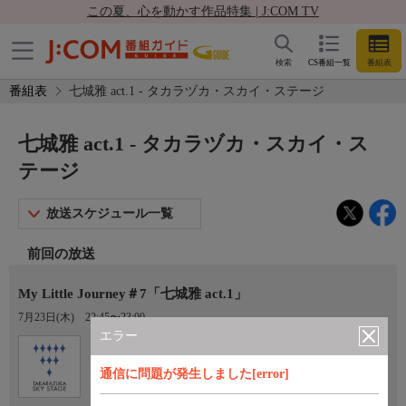
この夏、心を動かす作品特集 | J:COM TV
検索
CS番組一覧
番組表
番組表
七城雅 act.1 - タカラヅカ・スカイ・ステージ
七城雅 act.1 - タカラヅカ・スカイ・ス
テージ
放送スケジュール一覧
前回の放送
My Little Journey＃7「七城雅 act.1」
7月23日(木)
22:45〜23:00
エラー
Ch.760
オプション
タカラヅカ・スカイ・ステージ
通信に問題が発生しました[error]