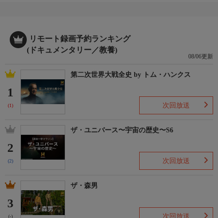
リモート録画予約ランキング
(ドキュメンタリー／教養)
08/06更新
第二次世界大戦全史 by トム・ハンクス
1
次回放送
(1)
ザ・ユニバース〜宇宙の歴史〜S6
2
次回放送
(2)
ザ・森男
3
次回放送
(-)