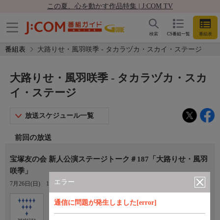
この夏、心を動かす作品特集 | J:COM TV
検索
CS番組一覧
番組表
番組表
大路りせ・風羽咲季 - タカラヅカ・スカイ・ステージ
大路りせ・風羽咲季 - タカラヅカ・スカ
イ・ステージ
放送スケジュール一覧
前回の放送
宝塚友の会 新人公演ステージトーク＃187「大路りせ・風羽
咲季」
エラー
7月26日(日)
16:30〜17:00
Ch.760
オプション
通信に問題が発生しました[error]
タカラヅカ・スカイ・ステージ