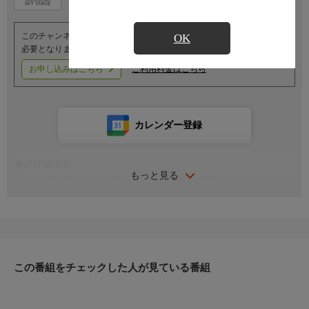
このチャンネルのご視聴には、オプションチャンネル(有料)のご契約が
OK
必要となります。
お申し込みはこちら
ご利用料金はこちら
カレンダー登録
番組詳細内容
もっと見る
新人公演主演コンビを迎え、日経ホールにて収録されたトークイ
ベントをお届け。出演者は『PRINCE OF LEGEND』より大路り
せと風羽咲季です。
この番組をチェックした人が見ている番組