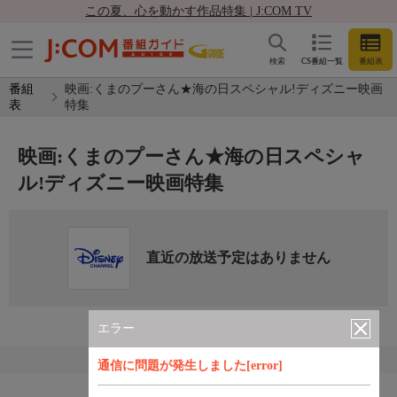
この夏、心を動かす作品特集 | J:COM TV
検索
CS番組一覧
番組表
番組
映画:くまのプーさん★海の日スペシャル!ディズニー映画
表
特集
映画:くまのプーさん★海の日スペシャ
ル!ディズニー映画特集
直近の放送予定はありません
エラー
通信に問題が発生しました[error]