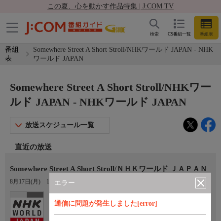
この夏、心を動かす作品特集 | J:COM TV
検索
CS番組一覧
番組表
番組
Somewhere Street A Short Stroll/NHKワールド JAPAN - NHK
表
ワールド JAPAN
Somewhere Street A Short Stroll/NHKワー
ルド JAPAN - NHKワールド JAPAN
放送スケジュール一覧
直近の放送
Somewhere Street A Short Stroll/ＮＨＫワールド ＪＡＰＡＮ
8月17日(月)
11:10〜11:25
エラー
Ch.307
通信に問題が発生しました[error]
NHKワールド JAPAN