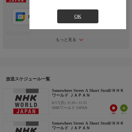
OK
カレンダー登録
アプリ視聴
放送前
番組詳細内容
もっと見る
ＮＨＫワールド ＪＡＰＡＮを放送しています。詳しくはホーム
ページをご覧ください。 nhk.jp/nhkworld
放送スケジュール一覧
Somewhere Street A Short Stroll/ＮＨＫ
ワールド ＪＡＰＡＮ
8/17(月)
11:10～11:25
NHKワールド JAPAN
Somewhere Street A Short Stroll/ＮＨＫ
ワールド ＪＡＰＡＮ