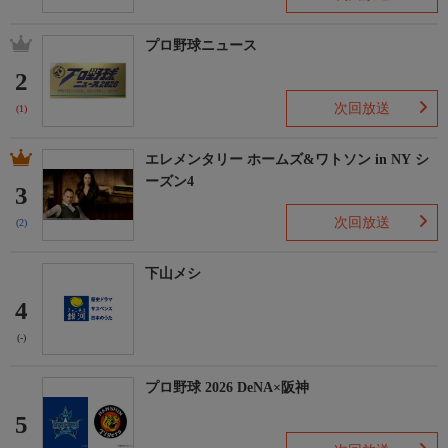
プロ野球ニュース
2
次回放送
(1)
エレメンタリー ホームズ&ワトソン in NY シ
ーズン4
3
次回放送
(2)
下山メシ
4
(-)
プロ野球 2026 DeNA×阪神
5