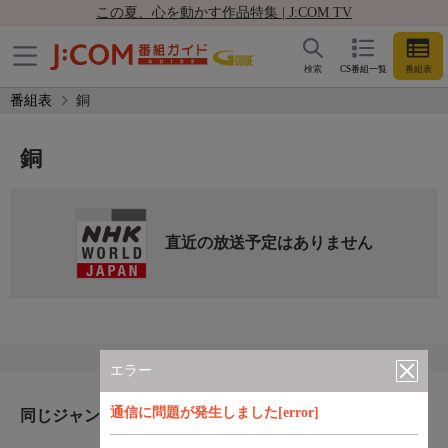
この夏、心を動かす作品特集 | J:COM TV
検索
CS番組一覧
番組表
番組表
銅
銅
直近の放送予定はありません
エラー
通信に問題が発生しました[error]
同じジャンルのおすすめ番組