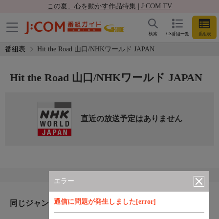
この夏、心を動かす作品特集 | J:COM TV
検索
CS番組一覧
番組表
番組表
Hit the Road 山口/NHKワールド JAPAN
Hit the Road 山口/NHKワールド JAPAN
直近の放送予定はありません
エラー
通信に問題が発生しました[error]
同じジャンルのおすすめ番組