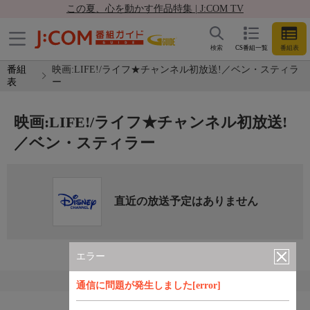
この夏、心を動かす作品特集 | J:COM TV
検索
CS番組一覧
番組表
番組
映画:LIFE!/ライフ★チャンネル初放送!／ベン・スティラ
表
ー
映画:LIFE!/ライフ★チャンネル初放送!
／ベン・スティラー
直近の放送予定はありません
エラー
通信に問題が発生しました[error]