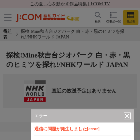
この夏、心を動かす作品特集 | J:COM TV
検索
CS番組一覧
番組表
番組
探検!Mine秋吉台ジオパーク 白・赤・黒のヒミツを探
表
れ!/NHKワールド JAPAN
探検!Mine秋吉台ジオパーク 白・赤・黒
のヒミツを探れ!/NHKワールド JAPAN
直近の放送予定はありません
エラー
通信に問題が発生しました[error]