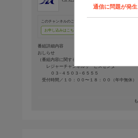
Ch.922
レジャーチャンネル
通信に問題が発生しま
このチャンネルのご視聴には、オプションチャンネル(有料
お申し込みはこちら
ご利用料金はこちら
番組詳細内容
おしらせ
（番組内容に関するお問い合わせは）
レジャーチャンネルサービスセンター
０３−４５０３−６５５５
受付時間／１０：００〜１８：００（年中無休）