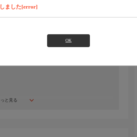
録画予約
見たい
した[error]
)のご契約が必要となります。
OK
もっと見る