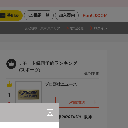
CS番組一覧
加入案内
番組表
地域変更
ログイン
設定地域：
東京 東エリア
リモート録画予約ランキング
(スポーツ)
08/06更新
プロ野球ニュース
1
次回放送
(1)
プロ野球 2026 DeNA×阪神
2