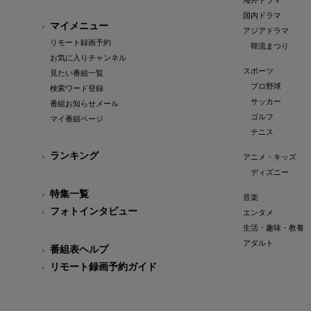
海外ドラマ
国内ドラマ
マイメニュー
アジアドラマ
リモート録画予約
韓流まつり
お気に入りチャンネル
スポーツ
見たい番組一覧
プロ野球
検索ワード登録
サッカー
番組お知らせメール
ゴルフ
マイ番組ページ
テニス
ランキング
アニメ・キッズ
ディズニー
特集一覧
音楽
フォトインタビュー
エンタメ
生活・趣味・教養
アダルト
番組表ヘルプ
リモート録画予約ガイド