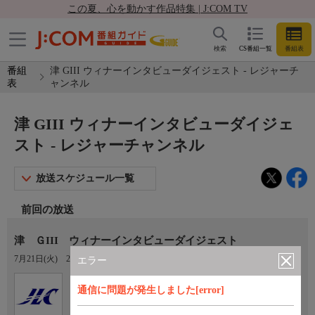
この夏、心を動かす作品特集 | J:COM TV
検索
CS番組一覧
番組表
番組
津 GIII ウィナーインタビューダイジェスト - レジャーチ
表
ャンネル
津 GIII ウィナーインタビューダイジェ
スト - レジャーチャンネル
放送スケジュール一覧
前回の放送
津 ＧIII ウィナーインタビューダイジェスト
7月21日(火)
22:10〜22:40
エラー
Ch.922
オプション
通信に問題が発生しました[error]
レジャーチャンネル