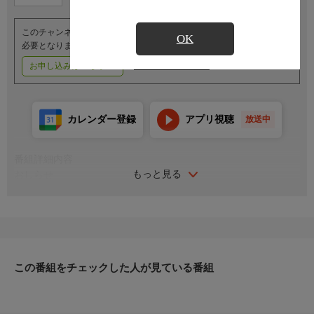
このチャンネルのご視聴には、オプションチャンネル(有料)のご契約が
OK
必要となります。
お申し込みはこちら
ご利用料金はこちら
カレンダー登録
アプリ視聴
放送中
番組詳細内容
もっと見る
おしらせ
（番組内容に関するお問い合わせは）
レジャーチャンネルサービスセンター
０３−４５０３−６５５５
受付時間／１０：００〜１８：００（年中無休）
この番組をチェックした人が見ている番組