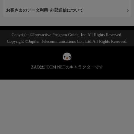
お客さまのデータ利用･外部送信について
Copyright ©Interactive Program Guide, Inc.All Rights Reserved.
Copyright ©Jupiter Telecommunications Co., Ltd.All Rights Reserved.
ZAQはJ:COM NETのキャラクターです