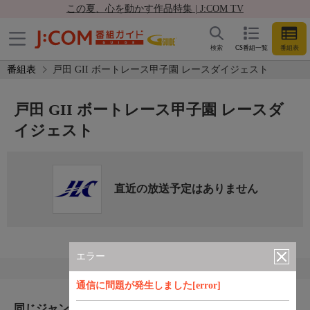
この夏、心を動かす作品特集 | J:COM TV
検索
CS番組一覧
番組表
番組表
戸田 GII ボートレース甲子園 レースダイジェスト
戸田 GII ボートレース甲子園 レースダ
イジェスト
直近の放送予定はありません
エラー
通信に問題が発生しました[error]
同じジャンルのおすすめ番組