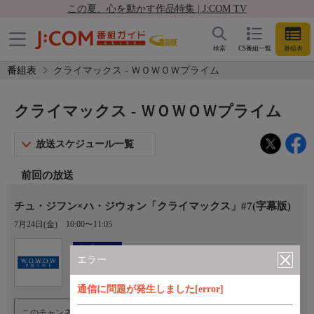
この夏、心を動かす作品特集 | J:COM TV
検索
CS番組一覧
番組表
番組表
クライマックス - ＷＯＷＯＷプライム
クライマックス - ＷＯＷＯＷプライム
放送スケジュール一覧
前回の放送
チュ・ジフン×ハ・ジウォン「クライマックス」#7(字幕版)
7月24日(金)
10:00〜11:05
Ch.191
オプション
ＷＯＷＯＷプライム
エラー
通信に問題が発生しました[error]
このチャンネルのご視聴には、オプションチャンネル(有料)のご契約が