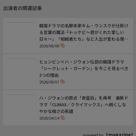
(2025年 韓国)
出演者の関連記事
【演出】イ・ジウォン
【脚本】イ・ジウォン、シン・イェスル
【出演】チュ・ジフン、ハ・ジウォン、ナナ、チャ・ジュヨン、
韓国ドラマの名脚本家キム・ウンスクが仕掛け
オ・ジョンセ
る言葉の魔法――「トッケビ～君がくれた愛しい
日々～」「相続者たち」など人生が変わる傑作
ドラマの名セリフ！
2026/06/08
【韓国ドラマ】
ヒョンビン×ハ・ジウォン伝説の韓国ドラマ
「シークレット・ガーデン」を今こそ見るべき
3つの理由
2026/06/07
ハ・ジウォンの原点「奇皇后」を再考 最新ド
ラマ「CLIMAX／クライマックス」へ続くしな
やかな強さの系譜
2026/04/14
J:magazine!
powered by