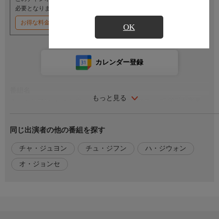
必要となります。
お得な料金割引キャンペーン実施中
OK
カレンダー登録
番組名
もっと見る
チュ・ジフン×ハ・ジウォン「クライマックス」 #7 第7話(字幕
版)
同じ出演者の他の番組を探す
番組内容
テソプは選挙の推薦を手にするが、ヤンミの妨害で後援者が決ま
チャ・ジュヨン
チュ・ジフン
ハ・ジウォン
らず焦り始める。そんな中、テソプはヤンミの元夫であるチャン
オ・ジョンセ
代表に目を付ける。一方、次期大統領の擁立にテソプが必要なヤ
ンミはテソプ夫妻に揺さぶりをかける。後がないサンアは、映画
出演を条件に夫を差し出すと申し出るが……。
出演／関連情報