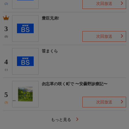
次回放送
(2)
豊臣兄弟!
3
次回放送
(8)
笹まくら
4
(-)
勿忘草の咲く町で 〜安曇野診療記〜
5
次回放送
(3)
もっと見る