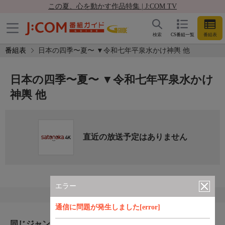
この夏、心を動かす作品特集 | J:COM TV
検索
CS番組一覧
番組表
番組表
日本の四季〜夏〜 ▼令和七年平泉水かけ神輿 他
日本の四季〜夏〜 ▼令和七年平泉水かけ
神輿 他
直近の放送予定はありません
エラー
通信に問題が発生しました[error]
同じジャンルのおすすめ番組