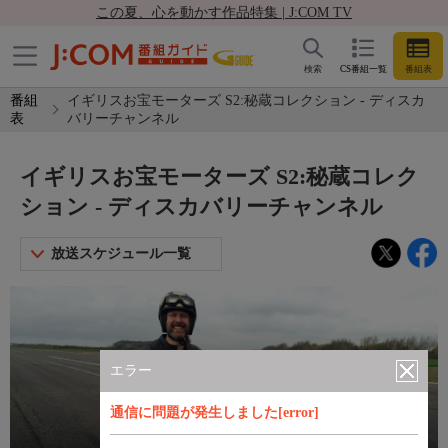
この夏、心を動かす作品特集 | J:COM TV
検索
CS番組一覧
番組表
番組
イギリスお宝モーターズ S2:秘蔵コレクション - ディスカ
表
バリーチャンネル
イギリスお宝モーターズ S2:秘蔵コレク
ション - ディスカバリーチャンネル
放送スケジュール一覧
エラー
通信に問題が発生しました[error]