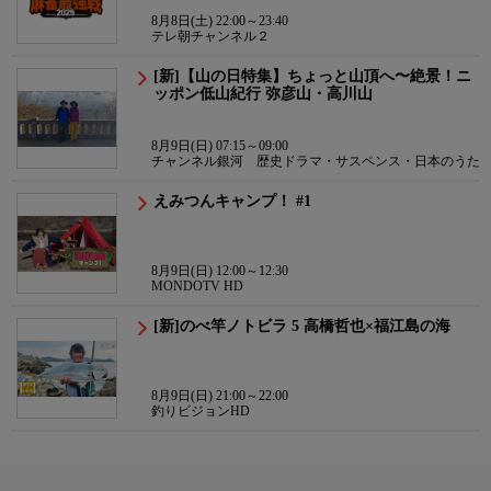
8月8日(土) 22:00～23:40
テレ朝チャンネル２
[新]【山の日特集】ちょっと山頂へ〜絶景！ニ
ッポン低山紀行 弥彦山・高川山
8月9日(日) 07:15～09:00
チャンネル銀河 歴史ドラマ・サスペンス・日本のうた
えみつんキャンプ！ #1
8月9日(日) 12:00～12:30
MONDOTV HD
[新]のべ竿ノトビラ 5 高橋哲也×福江島の海
8月9日(日) 21:00～22:00
釣りビジョンHD