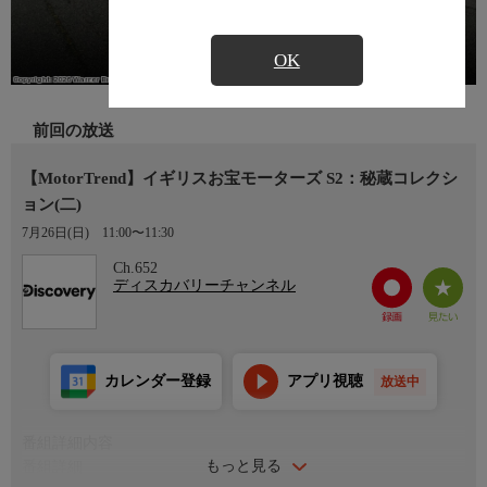
OK
前回の放送
【MotorTrend】イギリスお宝モーターズ S2：秘蔵コレクシ
ョン(二)
7月26日(日)
11:00〜11:30
Ch.652
ディスカバリーチャンネル
カレンダー登録
アプリ視聴
放送中
番組詳細内容
もっと見る
番組詳細