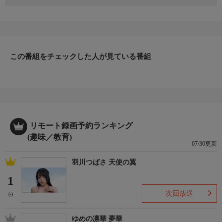
北アイルランドでの旅を続けるヘンリーとサムは、今回ゴードン
と会う。驚くべき品物の数々にアイルランド人だったらこんなお
宝に出会えるのかと、先良いスタートを切る。軍用車両やトラク
ターのほか、よくぞこんなところに隠れていたとばかりにランド
ローバーが何台もある。
この番組をチェックした人が見ている番組
リモート録画予約ランキング
(趣味／教育)
07/30更新
羽川つばさ 天使の翼
1
次回放送
(-)
ゆめの凛華 夢華