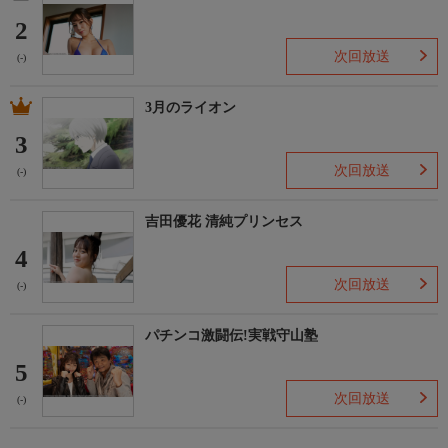
2
次回放送
(-)
3月のライオン
3
次回放送
(-)
吉田優花 清純プリンセス
4
次回放送
(-)
パチンコ激闘伝!実戦守山塾
5
次回放送
(-)