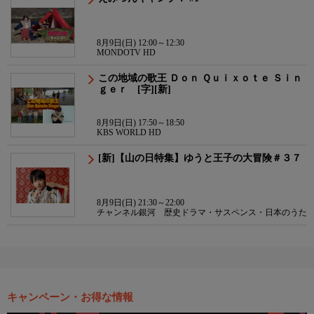
8月9日(日) 12:00～12:30
MONDOTV HD
この地域の歌王 Ｄｏｎ Ｑｕｉｘｏｔｅ Ｓｉｎ
ｇｅｒ [字][新]
8月9日(日) 17:50～18:50
KBS WORLD HD
[新]【山の日特集】ゆうと王子の大冒険＃３７
8月9日(日) 21:30～22:00
チャンネル銀河 歴史ドラマ・サスペンス・日本のうた
キャンペーン・お得な情報