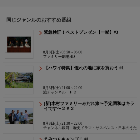
同じジャンルのおすすめ番組
緊急検証！ベストプレゼン【一挙】#3
8月8日(土) 05:50～06:00
ファミリー劇場HD
【ハワイ特集】憧れの地に家を買おう #1
8月8日(土) 21:00～22:00
旅チャンネル ＨＤ
[新]木村ファミリーみだれ旅〜予定調和はキラ
イです〜２＃２
8月8日(土) 21:30～22:00
チャンネル銀河 歴史ドラマ・サスペンス・日本のうた
えみつんキャンプ！ #1