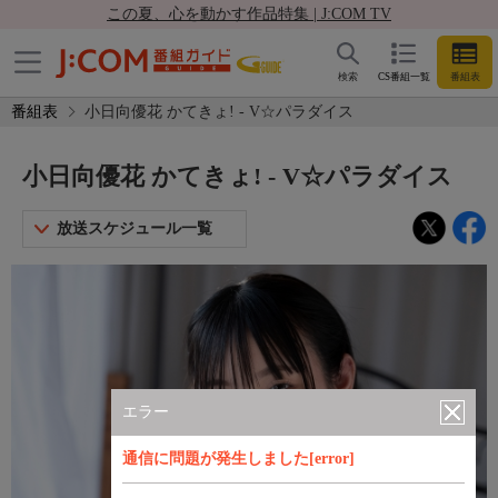
この夏、心を動かす作品特集 | J:COM TV
検索
CS番組一覧
番組表
番組表
小日向優花 かてきょ! - V☆パラダイス
小日向優花 かてきょ! - V☆パラダイス
放送スケジュール一覧
エラー
通信に問題が発生しました[error]