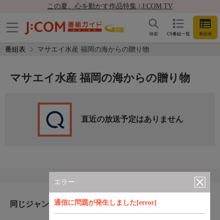
この夏、心を動かす作品特集 | J:COM TV
検索
CS番組一覧
番組表
番組表
マサエイ水産 福岡の海からの贈り物
マサエイ水産 福岡の海からの贈り物
直近の放送予定はありません
エラー
通信に問題が発生しました[error]
同じジャンルのおすすめ番組