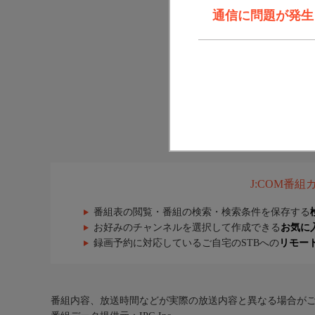
通信に問題が発生しま
J:COM番
番組表の閲覧・番組の検索・検索条件を保存する
お好みのチャンネルを選択して作成できる
お気に
録画予約に対応しているご自宅のSTBへの
リモー
番組内容、放送時間などが実際の放送内容と異なる場合が