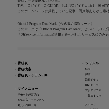
番組データ提供元：IPG Inc.
TiVo、Gガイド、G-GUIDE、およびGガイドロゴは、米国T
このホームページに掲載している記事・写真等あらゆる素
Official Program Data Mark（公式番組情報マーク）
このマークは「Official Program Data Mark」といい
「SI(Service Information)情報」を利用したサービ
番組表
ジャンル
番組検索
洋画
邦画
番組表・チラシPDF
海外ドラマ
国内ドラマ
マイメニュー
アジアドラマ
リモート録画予約
韓流まつり
お気に入りチャンネル
スポーツ
見たい番組一覧