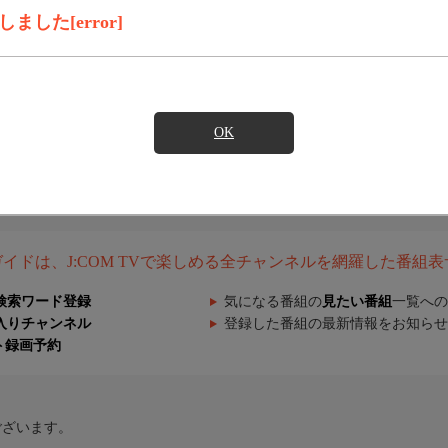
した[error]
OK
組ガイドは、J:COM TVで楽しめる全チャンネルを網羅した番組
検索ワード登録
気になる番組の
見たい番組
一覧への
入りチャンネル
登録した番組の最新情報をお知らせ
ト録画予約
ございます。