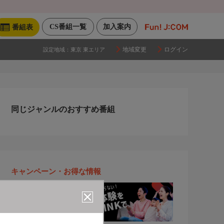
CS番組一覧
加入案内
番組表
地域変更
ログイン
設定地域：
東京 東エリア
同じジャンルのおすすめ番組
キャンペーン・お得な情報