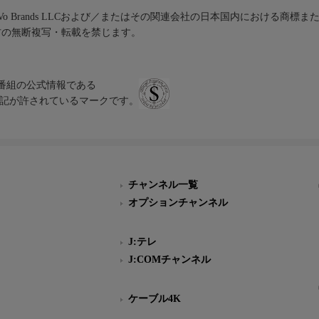
iVo Brands LLCおよび／またはその関連会社の日本国内における商標
材の無断複写・転載を禁じます。
、テレビ番組の公式情報である
スにのみ表記が許されているマークです。
チャンネル一覧
オプションチャンネル
J:テレ
J:COMチャンネル
ケーブル4K