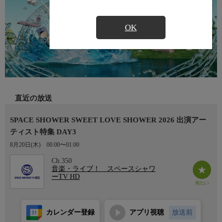
OK
直近の放送
SPACE SHOWER SWEET LOVE SHOWER 2026 出演アー
ティスト特集 DAY3
8月20日(木)
00:00〜01:00
Ch.350
音楽・ライブ！ スペースシャワ
ーTV HD
カレンダー登録
アプリ視聴
放送前