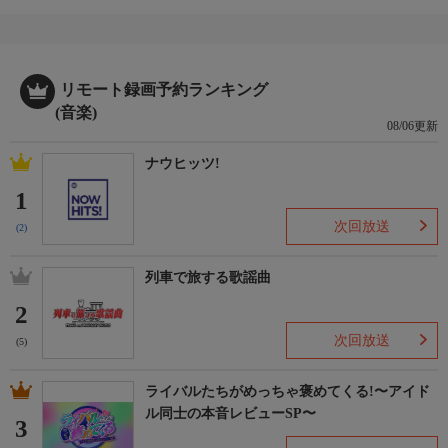
リモート録画予約ランキング
(音楽)
08/06更新
ナウヒッツ!
1
次回放送
(2)
列車で旅する歌謡曲
2
次回放送
(5)
ライバルたちがめっちゃ褒めてくる!〜アイド
ル同士の本音レビューSP〜
3