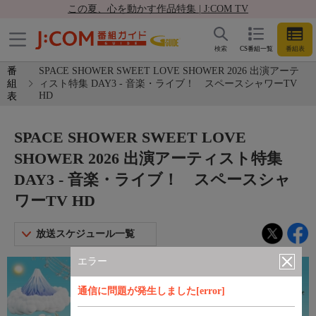
この夏、心を動かす作品特集 | J:COM TV
検索
CS番組一覧
番組表
番
SPACE SHOWER SWEET LOVE SHOWER 2026 出演アーテ
組
ィスト特集 DAY3 - 音楽・ライブ！ スペースシャワーTV
HD
表
SPACE SHOWER SWEET LOVE
SHOWER 2026 出演アーティスト特集
DAY3 - 音楽・ライブ！ スペースシャ
ワーTV HD
放送スケジュール一覧
エラー
通信に問題が発生しました[error]