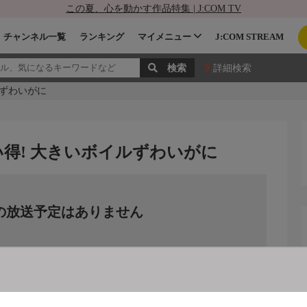
この夏、心を動かす作品特集 | J:COM TV
チャンネル一覧
ランキング
マイメニュー
J:COM STREAM
詳細検索
ルずわいがに
得! 大きいボイルずわいがに
の放送予定はありません