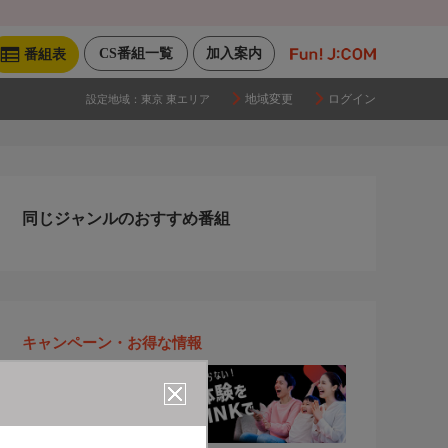
CS番組一覧
加入案内
番組表
地域変更
ログイン
設定地域：
東京 東エリア
同じジャンルのおすすめ番組
キャンペーン・お得な情報