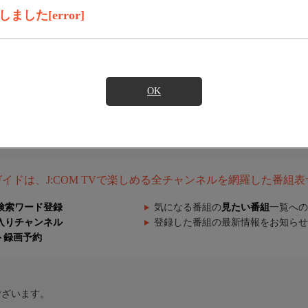
した[error]
OK
組ガイドは、J:COM TVで楽しめる全チャンネルを網羅した番組
検索ワード登録
気になる番組の
見たい番組
一覧への
入りチャンネル
登録した番組の最新情報をお知らせ
ト録画予約
ございます。