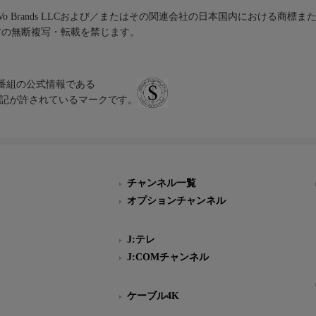
iVo Brands LLCおよび／またはその関連会社の日本国内における商標
材の無断複写・転載を禁じます。
、テレビ番組の公式情報である
スにのみ表記が許されているマークです。
チャンネル一覧
オプションチャンネル
J:テレ
J:COMチャンネル
ケーブル4K