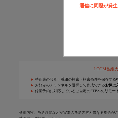
通信に問題が発生しま
J:COM番
番組表の閲覧・番組の検索・検索条件を保存する
お好みのチャンネルを選択して作成できる
お気に
録画予約に対応しているご自宅のSTBへの
リモー
番組内容、放送時間などが実際の放送内容と異なる場合が