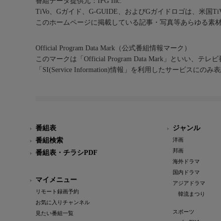
番組データ提供元：IPG Inc.
TiVo、Gガイド、G-GUIDE、およびGガイドロゴは、米国T
このホームページに掲載している記事・写真等あらゆる素
Official Program Data Mark（公式番組情報マーク）
このマークは「Official Program Data Mark」といい
「SI(Service Information)情報」を利用したサービ
番組表
ジャンル
番組検索
洋画
邦画
番組表・チラシPDF
海外ドラマ
国内ドラマ
マイメニュー
アジアドラマ
リモート録画予約
韓流まつり
お気に入りチャンネル
スポーツ
見たい番組一覧