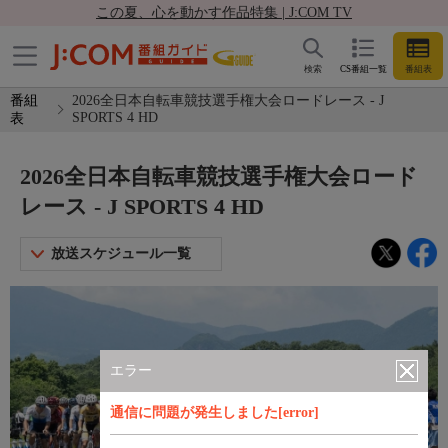
この夏、心を動かす作品特集 | J:COM TV
検索
CS番組一覧
番組表
番組
2026全日本自転車競技選手権大会ロードレース - J
SPORTS 4 HD
表
2026全日本自転車競技選手権大会ロード
レース - J SPORTS 4 HD
放送スケジュール一覧
エラー
通信に問題が発生しました[error]