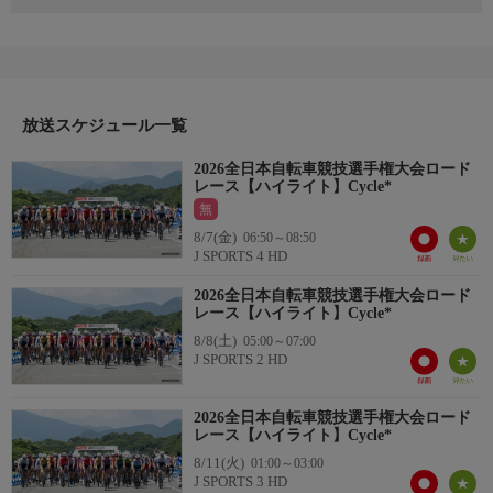
開催日：2026年6月27-28日
開催地：新潟県南魚沼市
全日本自転車競技選手権大会ロードレースをハイライトでお届
け！
放送スケジュール一覧
日の丸をあしらったナショナルチャンピオンジャージを巡る熱い
戦いに注目！
2026全日本自転車競技選手権大会ロード
レース【ハイライト】Cycle*
【サイクルロードレース中継HP】https://www.jsports.co.jp/cycle/
無
8/7(金)
06:50～08:50
J SPORTS 4 HD
2026全日本自転車競技選手権大会ロード
レース【ハイライト】Cycle*
8/8(土)
05:00～07:00
J SPORTS 2 HD
2026全日本自転車競技選手権大会ロード
レース【ハイライト】Cycle*
8/11(火)
01:00～03:00
J SPORTS 3 HD