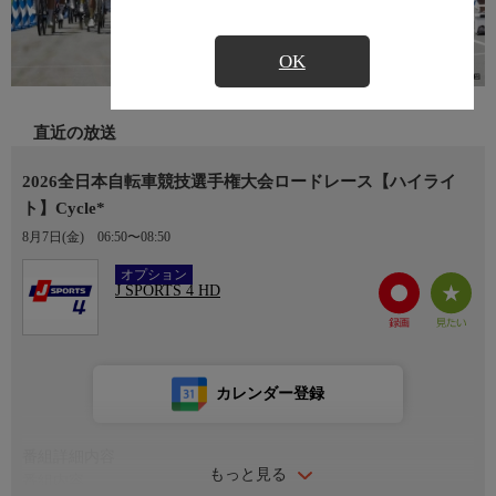
OK
直近の放送
2026全日本自転車競技選手権大会ロードレース【ハイライ
ト】Cycle*
8月7日(金)
06:50〜08:50
Ch.408
オプション
J SPORTS 4 HD
カレンダー登録
番組詳細内容
もっと見る
番組内容