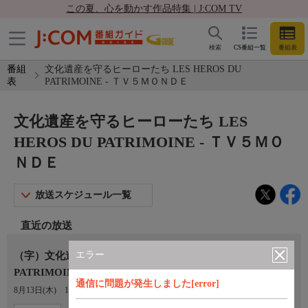
この夏、心を動かす作品特集 | J:COM TV
検索
CS番組一覧
番組表
番組
文化遺産を守るヒーローたち LES HEROS DU
表
PATRIMOINE - ＴＶ５ＭＯＮＤＥ
文化遺産を守るヒーローたち LES
HEROS DU PATRIMOINE - ＴＶ５ＭＯ
ＮＤＥ
放送スケジュール一覧
直近の放送
エラー
（字）文化遺産を守るヒーローたち LES HEROS DU
PATRIMOINE
通信に問題が発生しました[error]
8月13日(木)
16:30〜17:22