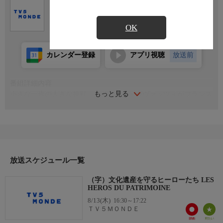
Ch.767
ＴＶ５ＭＯＮＤＥ
OK
カレンダー登録
アプリ視聴
放送前
番組詳細内容
もっと見る
小さな一歩の大きな挑戦。アドリアン・ガヴァッツィがフランス
国内を巡り、地域の文化遺産を守ろうと日々奮闘する人々と出会
う。
司会：アドリアン・ガヴァッツィ
放送スケジュール一覧
（字）文化遺産を守るヒーローたち LES
HEROS DU PATRIMOINE
8/13(木)
16:30～17:22
ＴＶ５ＭＯＮＤＥ