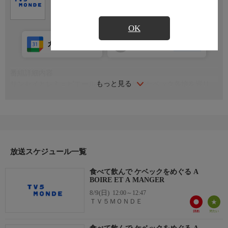
OK
カレンダー登録
アプリ視聴
放送前
番組詳細内容
もっと見る
リンセイとレミ＝ピエール、ヴァネッサがケベック各地を巡り、
ゲスト2名を迎えて地元の恵みを分かち合う。飲んだりつまんだ
りしながら、あちこち立ち寄るのも旅の醍醐味。
司会：リンセイ・ブラン、レミ＝ピエール・パカン、ヴァネッ
サ・ピロン
監督：グザヴィエ・アヴィトフ、クロエ・メルシエ、エステー
放送スケジュール一覧
ル・フォルタン ほか
食べて飲んで ケベックをめぐる A
制作国：カナダ（2022年）
BOIRE ET A MANGER
8/9(日)
12:00～12:47
ＴＶ５ＭＯＮＤＥ