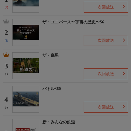
次回放送
(1)
ザ・ユニバース〜宇宙の歴史〜S6
2
次回放送
(2)
ザ・森男
3
次回放送
(-)
バトル360
4
次回放送
(-)
新・みんなの鉄道