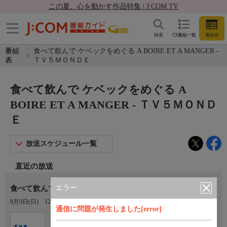
この夏、心を動かす作品特集 | J:COM TV
検索
CS番組一覧
番組表
番組
食べて飲んで ケベックをめぐる A BOIRE ET A MANGER -
表
ＴＶ５ＭＯＮＤＥ
食べて飲んで ケベックをめぐる A
BOIRE ET A MANGER - ＴＶ５ＭＯＮＤ
Ｅ
放送スケジュール一覧
直近の放送
エラー
食べて飲んで ケベックをめぐる A BOIRE ET A MANGER
8月9日(日)
12:00〜12:47
通信に問題が発生しました[error]
Ch.767
ＴＶ５ＭＯＮＤＥ