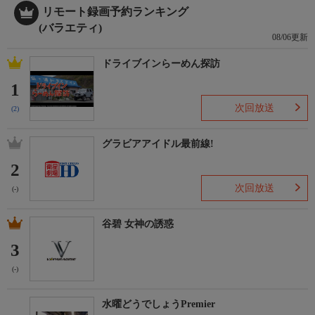
リモート録画予約ランキング
(バラエティ)
08/06更新
ドライブインらーめん探訪
1
次回放送
(2)
グラビアアイドル最前線!
2
次回放送
(-)
谷碧 女神の誘惑
3
(-)
水曜どうでしょうPremier