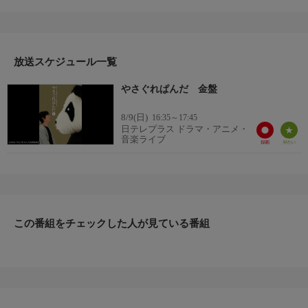
くれていてどこかぶっきらぼうなパンダとの不条理な笑いが帰っ
てきた！堺雅人×生瀬勝久×堀部圭亮監督がふたたび集結し、一癖
あるがマチガイナイ笑いを創り出す。舞台好き〜お笑い好き〜サ
ブカル好きまで注目の第2弾。ゆる〜いけどマチガイナイ笑いを
放送スケジュール一覧
またまたお届けします！
やさぐれぱんだ 金盤
8/9(日)
16:35～17:45
日テレプラス ドラマ・アニメ・
音楽ライブ
この番組をチェックした人が見ている番組