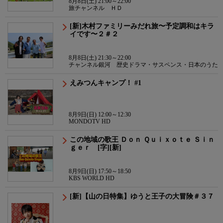
8月8日(土) 21:00～22:00
旅チャンネル ＨＤ
[新]木村ファミリーみだれ旅〜予定調和はキラ
イです〜２＃２
8月8日(土) 21:30～22:00
チャンネル銀河 歴史ドラマ・サスペンス・日本のうた
えみつんキャンプ！ #1
8月9日(日) 12:00～12:30
MONDOTV HD
この地域の歌王 Ｄｏｎ Ｑｕｉｘｏｔｅ Ｓｉｎ
ｇｅｒ [字][新]
8月9日(日) 17:50～18:50
KBS WORLD HD
[新]【山の日特集】ゆうと王子の大冒険＃３７