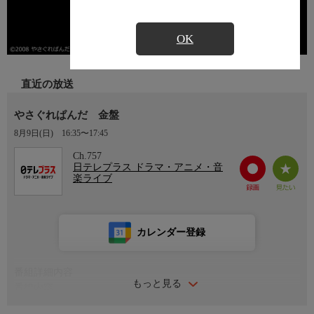
OK
直近の放送
やさぐれぱんだ 金盤
8月9日(日)
16:35〜17:45
Ch.757
日テレプラス ドラマ・アニメ・音
楽ライブ
カレンダー登録
番組詳細内容
もっと見る
番組内容
ネット生まれの大ヒットコミックをふたたび実写化！青年とひね